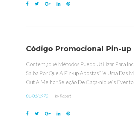
F
T
G
L
P
a
w
o
i
i
c
i
o
n
n
e
t
g
k
t
b
t
l
e
e
o
e
e
d
r
o
r
+
I
e
Código Promocional Pin-up 
k
n
s
t
Content ¿qué Métodos Puedo Utilizar Para Inc
Saiba Por Que A Pin-up Apostas” “é Uma Das 
Out A Melhor Seleção De Caça-níqueis Event
01/01/1970
by
Robert
F
T
G
L
P
a
w
o
i
i
c
i
o
n
n
e
t
g
k
t