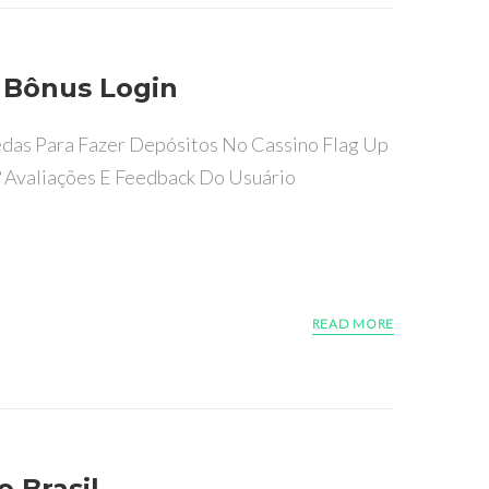
a Bônus Login
edas Para Fazer Depósitos No Cassino Flag Up
 Avaliações E Feedback Do Usuário
READ MORE
o Brasil