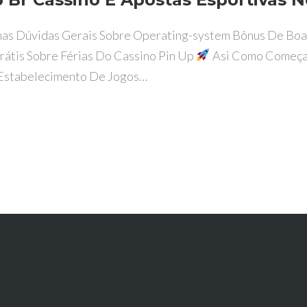
mas Dúvidas Gerais Sobre Operating-system Bônus De Boas
rátis Sobre Férias Do Cassino Pin Up
Asi Como Começar 
o Estabelecimento De Jogos…