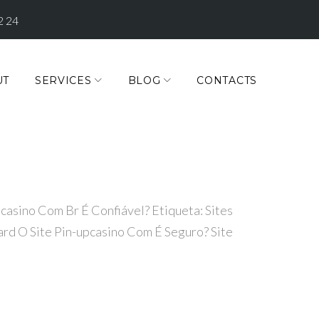
2 24
UT
SERVICES
BLOG
CONTACTS
casino Com Br É Confiável? Etiqueta: Sites
rd O Site Pin-upcasino Com É Seguro? Site