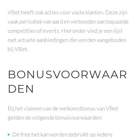
VBet heeft ook acties voor vaste klanten. Deze zijn
vaak periodiek van aard en verbonden aan bepaalde
competities of events. Hieronder vind je een lijst
met actuele aanbiedingen die worden aangeboden
bij VBet.
BONUSVOORWAAR
DEN
Bij het claimen van de welkomstbonus van VBet
gelden de volgende bonusvoorwaarden:
De free bet kan worden gebruikt op iedere