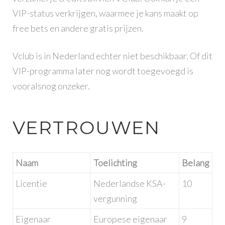
VIP-status verkrijgen, waarmee je kans maakt op
free bets en andere gratis prijzen.
Vclub is in Nederland echter niet beschikbaar. Of dit
VIP-programma later nog wordt toegevoegd is
vooralsnog onzeker.
VERTROUWEN
Naam
Toelichting
Belang
Licentie
Nederlandse KSA-
10
vergunning
Eigenaar
Europese eigenaar
9