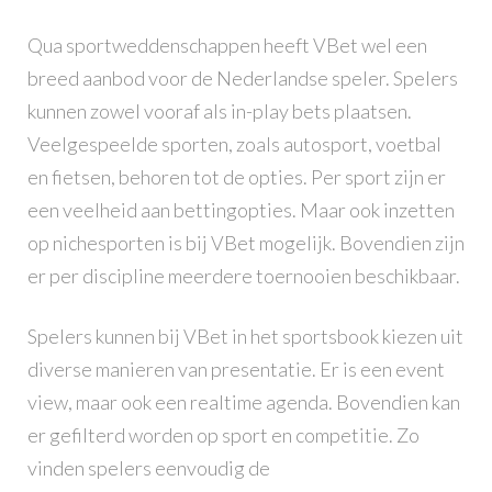
Qua sportweddenschappen heeft VBet wel een
breed aanbod voor de Nederlandse speler. Spelers
kunnen zowel vooraf als in-play bets plaatsen.
Veelgespeelde sporten, zoals autosport, voetbal
en fietsen, behoren tot de opties. Per sport zijn er
een veelheid aan bettingopties. Maar ook inzetten
op nichesporten is bij VBet mogelijk. Bovendien zijn
er per discipline meerdere toernooien beschikbaar.
Spelers kunnen bij VBet in het sportsbook kiezen uit
diverse manieren van presentatie. Er is een event
view, maar ook een realtime agenda. Bovendien kan
er gefilterd worden op sport en competitie. Zo
vinden spelers eenvoudig de