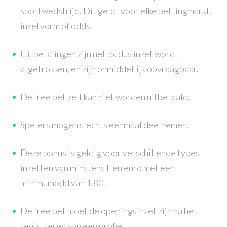
sportwedstrijd. Dit geldt voor elke bettingmarkt,
inzetvorm of odds.
Uitbetalingen zijn netto, dus inzet wordt
afgetrokken, en zijn onmiddellijk opvraagbaar.
De free bet zelf kan niet worden uitbetaald.
Spelers mogen slechts eenmaal deelnemen.
Deze bonus is geldig voor verschillende types
inzetten van minstens tien euro met een
minimumodd van 1.80.
De free bet moet de openingsinzet zijn na het
registreren van een profiel.