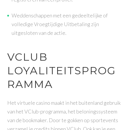
Weddenschappen met een gedeeltelijke of
volledige Vroegtijdige Uitbetaling zijn
uitgesloten van de actie.
VCLUB
LOYALITEITSPROG
RAMMA
Het virtuele casino maakt in het buitenland gebruik
van het VClub-programma, het beloningssysteem
van de bookmaker. Door te gokken op sportevents
verzamel je credits binnen VClub. Ook kan je een