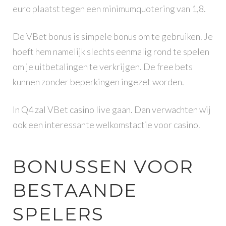
euro plaatst tegen een minimumquotering van 1,8.
De VBet bonus is simpele bonus om te gebruiken. Je
hoeft hem namelijk slechts eenmalig rond te spelen
om je uitbetalingen te verkrijgen. De free bets
kunnen zonder beperkingen ingezet worden.
In Q4 zal VBet casino live gaan. Dan verwachten wij
ook een interessante welkomstactie voor casino.
BONUSSEN VOOR
BESTAANDE
SPELERS