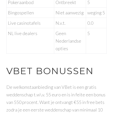
Pokeraanbod
Ontbreekt
5
Bingospellen
Niet aanwezig
weging 5
Live casinotafels
N.v.t.
0.0
NL live dealers
Geen
5
Nederlandse
opties
VBET BONUSSEN
De welkomstaanbieding van VBet is een gratis
weddenschap t.w\.v. 55 euro en is in feite een bonus
van 550 procent. Want je ontvangt €55 in free bets
zodra je een eerste weddenschap van minimaal 10