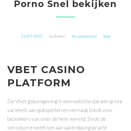
Porno Snel bekijken
25/07/2025
by
Robert
No comment(s)
blog
VBET CASINO
PLATFORM
De Vbet gokomgeving is een website dat een grote
variëteit aan gokspellen en vermaak biedt voor
bezoekers van over de hele wereld. Sinds de
introductie heeft het aan aantrekkingskracht