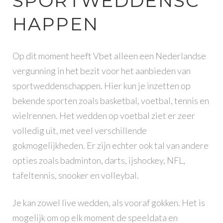
SPORTWEDDENSC
HAPPEN
Op dit moment heeft Vbet alleen een Nederlandse
vergunning in het bezit voor het aanbieden van
sportweddenschappen. Hier kun je inzetten op
bekende sporten zoals basketbal, voetbal, tennis en
wielrennen. Het wedden op voetbal ziet er zeer
volledig uit, met veel verschillende
gokmogelijkheden. Er zijn echter ook tal van andere
opties zoals badminton, darts, ijshockey, NFL,
tafeltennis, snooker en volleybal.
Je kan zowel live wedden, als vooraf gokken. Het is
mogelijk om op elk moment de speeldata en